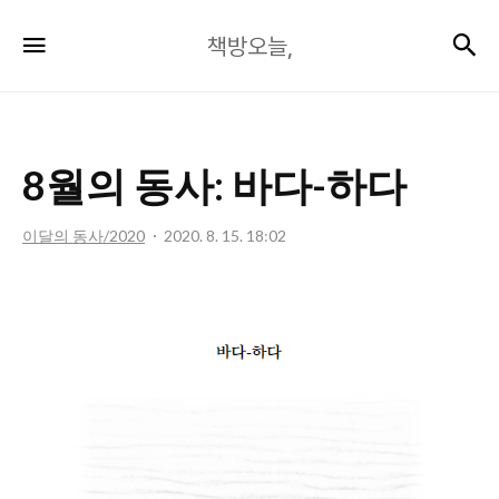
책
검
메뉴
책방오늘,
방
오
늘,
8월의 동사: 바다-하다
이달의 동사/2020
2020. 8. 15. 18:02